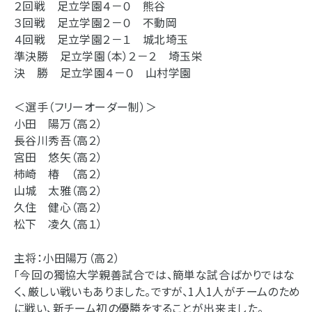
２回戦 足立学園４－０ 熊谷
３回戦 足立学園２－０ 不動岡
４回戦 足立学園２－１ 城北埼玉
準決勝 足立学園（本）２－２ 埼玉栄
決 勝 足立学園４－０ 山村学園
＜選手（フリーオーダー制）＞
小田 陽万（高２）
長谷川秀吾（高２）
宮田 悠矢（高２）
柿崎 椿 （高２）
山城 太雅（高２）
久住 健心（高２）
松下 凌久（高１）
主将：小田陽万（高２）
「今回の獨協大学親善試合では、簡単な試合ばかりではな
く、厳しい戦いもありました。ですが、1人1人がチームのため
に戦い、新チーム初の優勝をすることが出来ました。