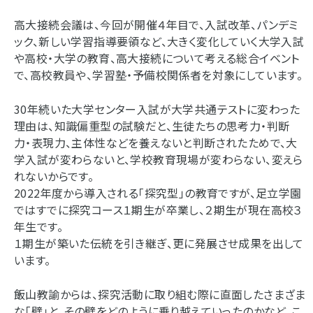
高大接続会議は、今回が開催４年目で、入試改革、パンデミ
ック、新しい学習指導要領など、大きく変化していく大学入試
や高校・大学の教育、高大接続について考える総合イベント
で、高校教員や、学習塾・予備校関係者を対象にしています。
30年続いた大学センター入試が大学共通テストに変わった
理由は、知識偏重型の試験だと、生徒たちの思考力・判断
力・表現力、主体性などを養えないと判断されたためで、大
学入試が変わらないと、学校教育現場が変わらない、変えら
れないからです。
2022年度から導入される「探究型」の教育ですが、足立学園
ではすでに探究コース１期生が卒業し、２期生が現在高校３
年生です。
１期生が築いた伝統を引き継ぎ、更に発展させ成果を出して
います。
飯山教諭からは、探究活動に取り組む際に直面したさまざま
な「壁」と、その壁をどのように乗り越えていったのかなど、こ