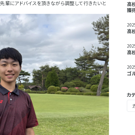
先輩にアドバイスを頂きながら調整して行きたいと
高
獲得
20
高
20
高
20
ゴ
カ