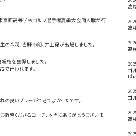
20
高
て、東京都高等学校ゴルフ選手権夏季大会個人戦が行
20
高
20
年生の森潤、吉野市朗、井上昴が出場しました。
高
出場権を獲得しました。
20
72で行われます。
ゴルフ
Ch
20
ゴ
流れの良いプレーができてよかったです。
20
、ご指導くださるコーチ、本当にありがとうございま
高
20