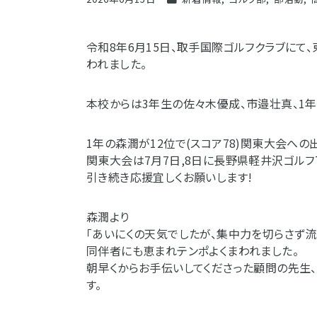
令和8年6月15日、取手国際ゴルフクラブに
われました。
本校からは3年生の佐々木優成、市邉壮真、1
1年の森潤が12位で(スコア78)関東大会への
関東大会は7月7日,8日に長野県軽井沢ゴルフ
引き続き応援宜しくお願いします!
森潤より
「あいにくの天気でしたが、集中力を切らさず
同伴者にも恵まれテンポよくまわれました。
朝早くからお手伝いしてくださった顧問の先生
す。