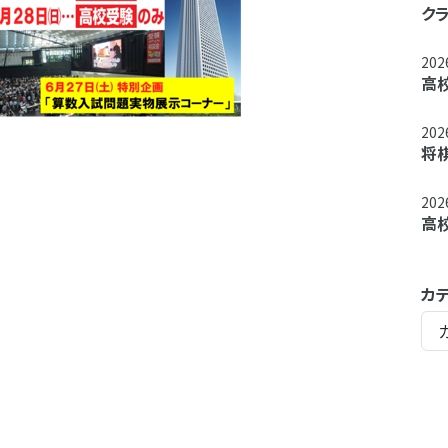
ク
20
高
20
将
20
高
カ