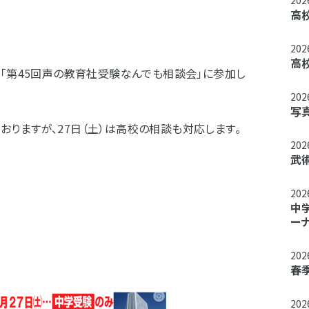
20
高
20
高
れる、「第45回声の教育社受験なんでも相談会」に参加し
20
写
ておりますが、27日（土）は高校の相談も対応します。
20
武
20
中
ー
20
春
20