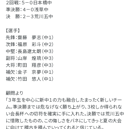
２回戦：５－０日本橋中
準決勝：４－０浅草中
決 勝：２－３荒川五中
【選手】
先鋒：齋藤 夢志（中１）
次鋒：福原 彩斗（中２）
中堅：長島遼太朗（中３）
副将：山岸 煌琉（中３）
大将：町田 翔彦（中３）
補欠：金子 京夢（中１）
補欠：竹田 悠人（中１）
顧問より
「３年生を中心に新中１の力も融合したまったく新しいチー
ム。準決勝までは危なげなく勝ち上がり、３校しか得られな
い会長杯への切符を確実に手に入れた。決勝では荒川五中
に惜敗したものの、この悔しさをバネにしてきっと夏の大会
に向けて稽古を積んでいってくれると信じている。