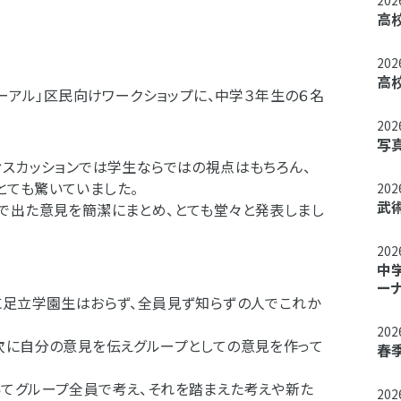
20
高
20
高
ューアル」区民向けワークショップに、中学３年生の６名
20
写
ィスカッションでは学生ならではの視点はもちろん、
ても驚いていました。
20
武
で出た意見を簡潔にまとめ、とても堂々と発表しまし
20
中
ー
に足立学園生はおらず、全員見ず知らずの人でこれか
20
次に自分の意見を伝えグループとしての意見を作って
春
てグループ全員で考え、それを踏まえた考えや新た
20