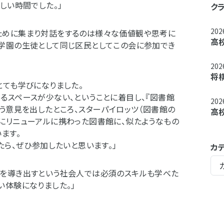
しい時間でした。」
ク
20
ために集まり対話をするのは様々な価値観や思考に
高
学園の生徒として同じ区民としてこの会に参加でき
20
将
とても学びになりました。
るスペースが少ない、ということに着目し、『図書館
20
う意見を出したところ、スターパイロッツ（図書館の
高
にリニューアルに携わった図書館に、似たようなもの
ます。
たら、ぜひ参加したいと思います。」
カ
策を導き出すという社会人では必須のスキルも学べた
い体験になりました。」