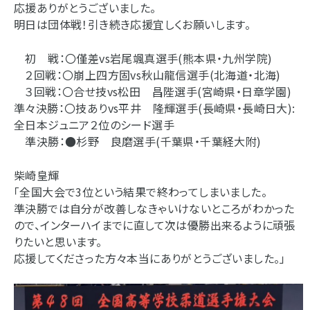
応援ありがとうございました。
明日は団体戦！引き続き応援宜しくお願いします。
初 戦：〇僅差vs岩尾颯真選手(熊本県・九州学院)
２回戦：〇崩上四方固vs秋山龍信選手(北海道・北海)
３回戦：〇合せ技vs松田 昌陛選手(宮崎県・日章学園)
準々決勝：〇技ありvs平井 隆輝選手(長崎県・長崎日大):
全日本ジュニア２位のシード選手
準決勝：
●
杉野 良磨選手(千葉県・千葉経大附)
柴崎皇輝
「全国大会で3位という結果で終わってしまいました。
準決勝では自分が改善しなきゃいけないところがわかった
ので、インターハイまでに直して次は優勝出来るように頑張
りたいと思います。
応援してくださった方々本当にありがとうございました。」