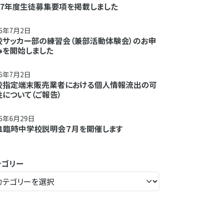
027年度生徒募集要項を掲載しました
26年7月2日
校サッカー部の練習会（兼部活動体験会）のお申
みを開始しました
26年7月2日
校指定端末販売業者における個人情報流出の可
性について（ご報告）
26年6月29日
/11臨時中学校説明会７月を開催します
テゴリー