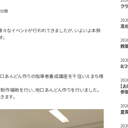
20
ク
分類
20
高
で様々なイベントが行われてきましたが、いよいよ本祭
す。
20
教職
20
8
地口あんどん作りの指導者養成講座を千住いえまち様
20
【
が制作補助を行い、地口あんどん作りを行いました。
参
きます。
20
夏
20