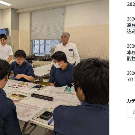
2
20
高
込
20
本
能
20
7
カ