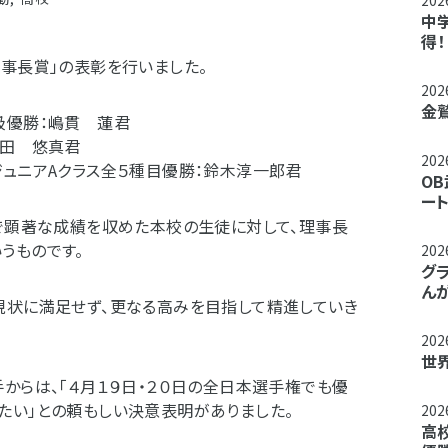
20
中
得！
事長賞」の表彰を行いました。
20
金
級優勝：嶋貫 蓮君
福田 悠真君
20
ジュニアAクラス全５種目優勝：鈴木淳一郎君
OB
ー
野で顕著な成績を収めた本校の生徒に対して、理事長
うものです。
20
グラ
ん
現状に満足せず、更なる高みを目指して精進していき
20
世
からは、「４月１９日・２０日の全日本選手権でも優
たい」との頼もしい決意表明がありました。
20
高