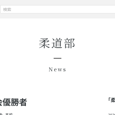
柔道部
News
会優勝者
「
動
,
高校