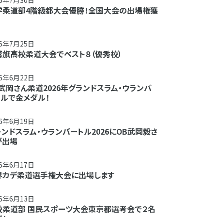
26年7月30日
学柔道部4階級都大会優勝！全国大会の出場権獲
26年7月25日
鷲旗高校柔道大会でベスト８（優秀校）
26年6月22日
武岡さん柔道2026年グランドスラム・ウランバ
トルで金メダル！
26年6月19日
ンドスラム・ウランバートル2026にOB武岡毅さ
が出場
26年6月17日
界カデ柔道選手権大会に出場します
26年6月13日
校柔道部 国民スポーツ大会東京都選考会で２名