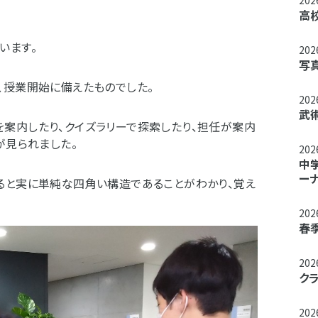
20
高
います。
20
写
、授業開始に備えたものでした。
20
武
案内したり、クイズラリーで探索したり、担任が案内
が見られました。
20
中
ー
ると実に単純な四角い構造であることがわかり、覚え
20
春
20
ク
20