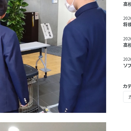
高
20
将
20
高
20
ソ
カ