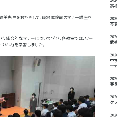
20
高
輝美先生をお招きして、職場体験前のマナー講座を
20
写
20
など、総合的なマナーについて学び、各教室では、ワー
武
づかい」を学習しました。
20
中
ー
20
春
20
ク
20