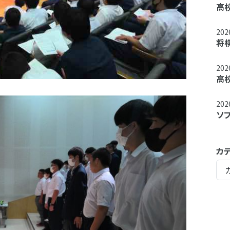
高
20
将
20
高
20
ソ
カ