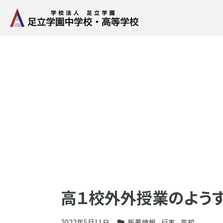
高１校外外授業のよう
2022年5月11日
新着情報
,
行事
,
高校