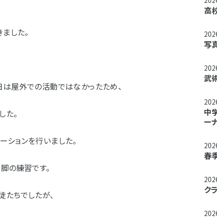
20
高
きました。
20
写
20
武
日は屋外での活動ではなかったため、
20
中
した。
ー
ーションを行いました。
20
春
脚の練習です。
20
ク
徒たちでしたが、
20