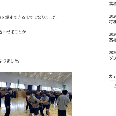
高
20
館を爆走できるまでになりました。
将
合わせることが
20
高
20
ソ
なりました。
カ