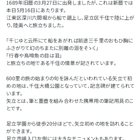
1689年旧暦の3月27日に出発しましたが、これは新暦では
本日5月16日にあたります。
江東区深川六間堀から船で遡上し、足立区千住で陸に上が
り、陸奥へと旅立ちました。
「千じゆと云所にて船をあがれば前途三千里のおもひ胸に
ふさがりて幻のちまたに別離の泪をそゝく」
「行春や鳥啼魚の目は泪」
と旅立ちの地である千住の情景が記されています。
600里の旅の始まりの句を詠んだといわれている矢立て初
めの地は、千住大橋公園となっていて、記念碑が建てられて
います。
矢立とは、筆と墨壺を組み合わせた携帯用の筆記用具のこ
とです。
足立学園から徒歩20分ほどで、矢立初めの地を訪れること
ができます。
足立市場入口左側には大きなモニュメントもあります。