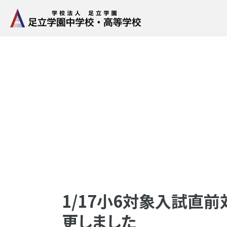
1/17小6対象入試直
更しました