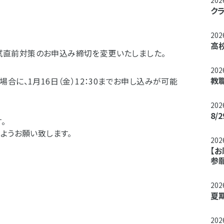
20
ク
20
高
象入試直前対策のお申込み締切を変更いたしました。
20
教職
合に、1月16日（金）12：30までお申し込みが可能
20
8
。
ようお願い致します。
20
【
参
20
夏
20