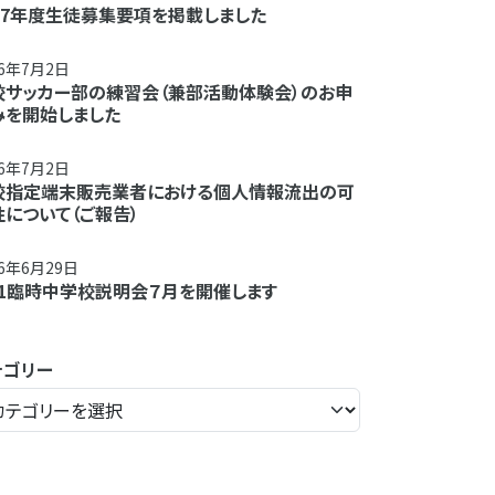
027年度生徒募集要項を掲載しました
26年7月2日
校サッカー部の練習会（兼部活動体験会）のお申
みを開始しました
26年7月2日
校指定端末販売業者における個人情報流出の可
性について（ご報告）
26年6月29日
/11臨時中学校説明会７月を開催します
テゴリー