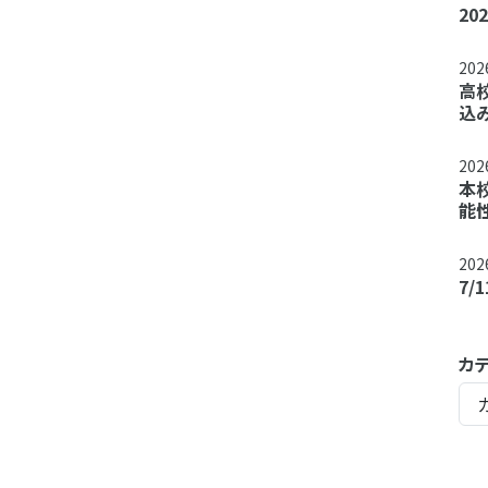
2
20
高
込
20
本
能
20
7
カ