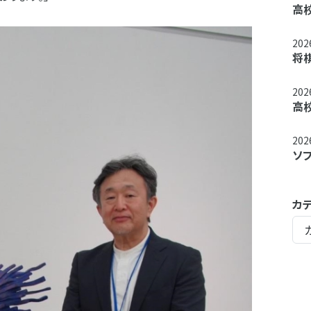
高
20
将
20
高
20
ソ
カ