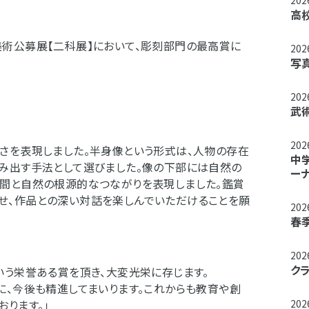
20
高
術公募展【二科展】において、彫刻部門の最高賞に
20
写
20
武
20
さを表現しました。半身像という形式は、人物の存在
中
み出す手法として選びました。像の下部には自然の
ー
間と自然の根源的なつながりを表現しました。鑑賞
せ、作品との深い対話を楽しんでいただけることを願
20
春
20
ク
いう栄誉ある賞を頂き、大変光栄に存じます。
に、今後も精進してまいります。これからも教育や創
ります。」
20