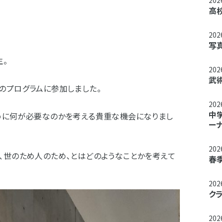
20
高
20
写
生。
20
武
のプログラムに参加しました。
20
中
めに何が必要なのかを考える貴重な機会になりまし
ー
20
、世のため人のため、とはどのようなことかを考えて
春
20
ク
20