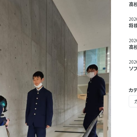
高
20
将
20
高
20
ソ
カ