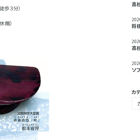
高
徒歩３分）
20
休館）
将
20
高
20
ソ
カ