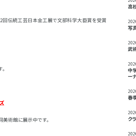
20
高
52回伝統工芸日本金工展で文部科学大臣賞を受賞
20
写
20
武
20
す。
中
ー
20
春
ズ
20
ク
洞美術館に展示中です。
20