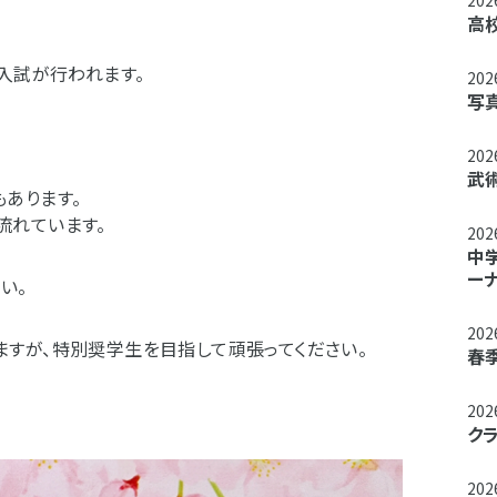
20
高
入試が行われます。
20
写
20
武
あります。
流れています。
20
中
ー
い。
20
すが、特別奨学生を目指して頑張ってください。
春
20
ク
20