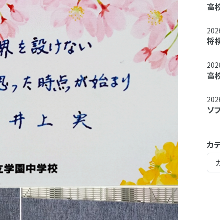
高
20
将
20
高
20
ソ
カ