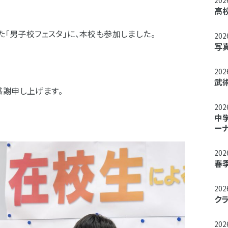
20
高
た「男子校フェスタ」に、本校も参加しました。
20
写
20
武
感謝申し上げます。
20
中
ー
20
春
20
ク
20