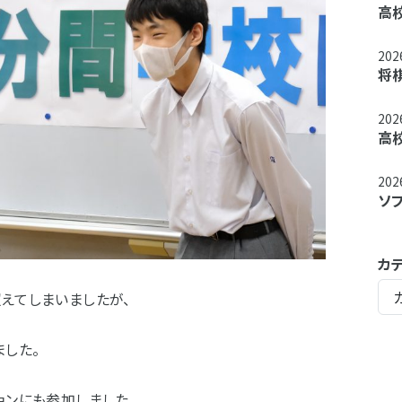
高
20
将
20
高
20
ソ
カ
えてしまいましたが、
した。
ョンにも参加しました。