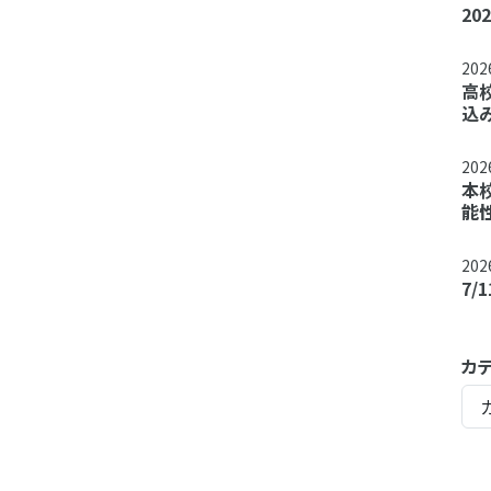
2
20
高
込
20
本
能
20
7
カ