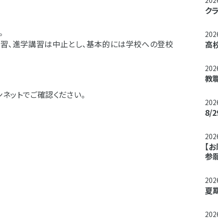
20
ク
。
20
講習、進学講習は中止とし、基本的には学校への登校
高
20
教職
ネットでご確認ください。
20
8
20
【
参
20
夏
20