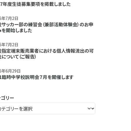
027年度生徒募集要項を掲載しました
26年7月2日
校サッカー部の練習会（兼部活動体験会）のお申
みを開始しました
26年7月2日
校指定端末販売業者における個人情報流出の可
性について（ご報告）
26年6月29日
/11臨時中学校説明会７月を開催します
テゴリー