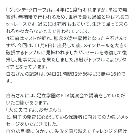
「ヴァンデ・グローブ」は、４年に１度行われますが、単独で無
寄港、無補給で行われるため、世界で最も過酷と呼ばれるヨ
ットレースです。過去には死者も出ていて、生きて帰って来ら
れるかわからないとまで言われています。
４年前はマストが折れ、無念の途中棄権となった白石さんで
すが、今回は、11月8日に出発した後、メインセールを大きく
破損するトラブルに見舞われましたが、セールを修復して復
帰し、見事に完走を果たしました。8艇がトラブルによりリタ
イアとなっています。
白石さんの記録は、94日21時間32分56秒。33艇中16位で
す。
白石さんには、足立学園のPTA講演会で講演をしていただ
いたご縁があります。
「大丈夫ですよ、お母さん！」
と、男子の発育に心配している保護者に向けての力強いメッ
セージをいただきました。
自分の目標に向かって、失敗を乗り越えてチャレンジを続け