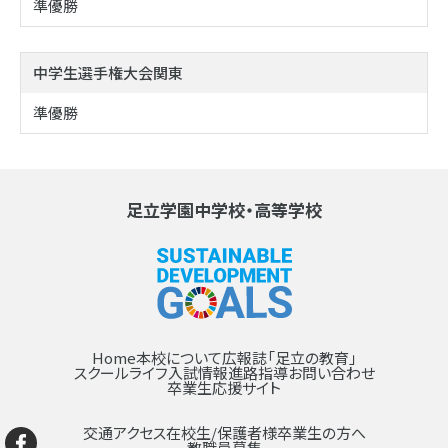
準優勝
中学生選手権大会関東
準優勝
足立学園中学校・高等学校
Home
本校について
広報誌「足立の教育」
スクールライフ
入試情報
進路指導
お問い合わせ
卒業生応援サイト
交通アクセス
在校生/保護者様
卒業生の方へ
教職員募集